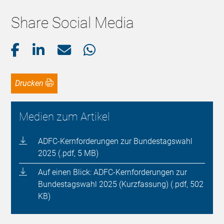
Share Social Media
Drucken
Medien zum Artikel
ADFC-Kernforderungen zur Bundestagswahl
2025 (.pdf, 5 MB)
Auf einen Blick: ADFC-Kernforderungen zur
Bundestagswahl 2025 (Kurzfassung) (.pdf, 502
KB)