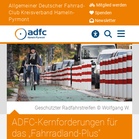
Mitglied werden
Allgemeiner Deutscher Fahrrad-
Club Kreisverband Hameln-
Spenden
Pyrmont
Newsletter
Geschützter Radfahrstreifen © Wolfgang W.
ADFC-Kernforderungen für
das „Fahrradland-Plus“