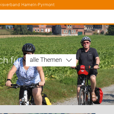
reisverband Hameln-Pyrmont
ch für
alle Themen