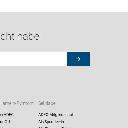
cht habe:
Hameln-Pyrmont
Sei dabei
en ADFC
ADFC-Mitgliedschaft
or Ort
Als Spender*in