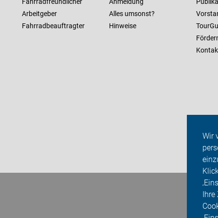
Fahrradfreundlicher
Anmeldung
Publik
Arbeitgeber
Alles umsonst?
Vorsta
Fahrradbeauftragter
Hinweise
TourGu
Förderm
Kontak
Wir 
pers
einz
Klic
‚Ein
Ihre
Cook
‚Ein