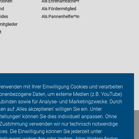
ationen
Als Ehrenamtliche*r
nd
Als Fördermitglied
ides
Als Pannenhelfer*in
itglieder
t
verwenden mit Ihrer Einwilligung Cookies und verarbeiten
onenbezogene Daten, um externe Medien (z.B. YouTube)
ubinden sowie für Analyse- und Marketingzwecke. Durch
ken auf ‚Alles akzeptieren‘ willigen Sie ein. Unter
stellungen‘ können Sie dies individuell anpassen. Ohne
 Zustimmung verwenden wir nur technisch notwendige
ies. Die Einwilligung können Sie jederzeit unter
stellungen‘ widerrufen oder ändern. Alles Weitere finden