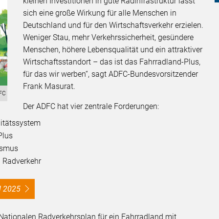
kleinen Investitionen in gute Radinfrastruktur lässt
sich eine große Wirkung für alle Menschen in
Deutschland und für den Wirtschaftsverkehr erzielen.
Weniger Stau, mehr Verkehrssicherheit, gesündere
Menschen, höhere Lebensqualität und ein attraktiver
Wirtschaftsstandort – das ist das Fahrradland-Plus,
für das wir werben“, sagt ADFC-Bundesvorsitzender
Frank Masurat.
DFC
Der ADFC hat vier zentrale Forderungen:
litätssystem
Plus
rismus
en Radverkehr
l 2025
Nationalen Radverkehrsplan für ein Fahrradland mit