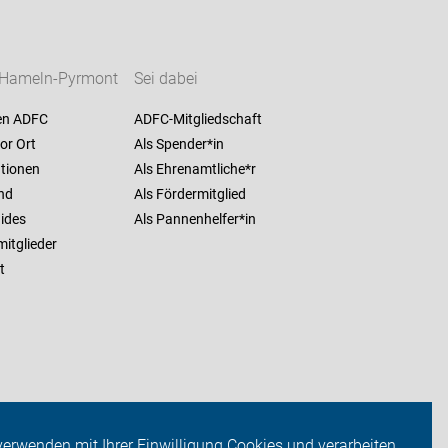
Hameln-Pyrmont
Sei dabei
en ADFC
ADFC-Mitgliedschaft
or Ort
Als Spender*in
ationen
Als Ehrenamtliche*r
nd
Als Fördermitglied
ides
Als Pannenhelfer*in
itglieder
t
verwenden mit Ihrer Einwilligung Cookies und verarbeiten