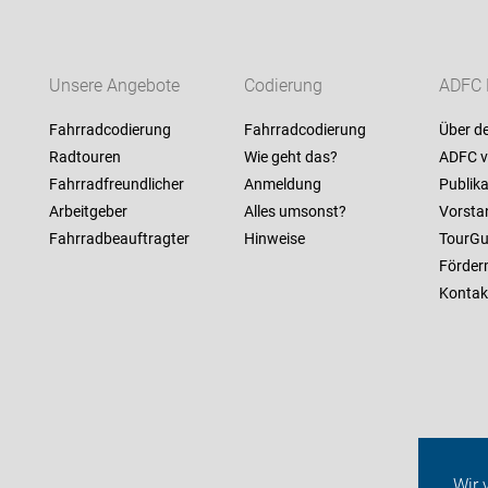
Unsere Angebote
Codierung
ADFC 
Fahrradcodierung
Fahrradcodierung
Über d
Radtouren
Wie geht das?
ADFC v
Fahrradfreundlicher
Anmeldung
Publik
Arbeitgeber
Alles umsonst?
Vorsta
Fahrradbeauftragter
Hinweise
TourGu
Förderm
Kontak
Wir 